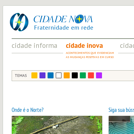
cidade
UM
nova
PROJETO
PELA
FRATERNIDADE
UNIVERSAL
cidade informa
cidade inova
cida
FATOS RELEVANTES PARA
ACONTECIMENTOS QUE EVIDENCIAM
INICIATI
COMPREENDER O MUNDO
AS MUDANÇAS POSITIVAS EM CURSO
A SOCIED
TEMAS
Onde é o Norte?
Siga sua bús