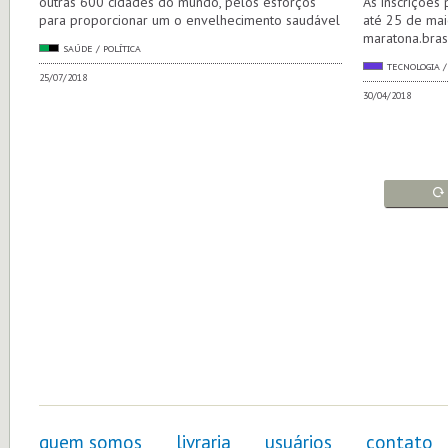
outras 600 cidades do mundo, pelos esforços
As inscrições
para proporcionar um o envelhecimento saudável
até 25 de mai
maratona.brasi
SAÚDE / POLÍTICA
TECNOLOGIA 
25/07/2018
30/04/2018
quem somos
livraria
usuários
contato