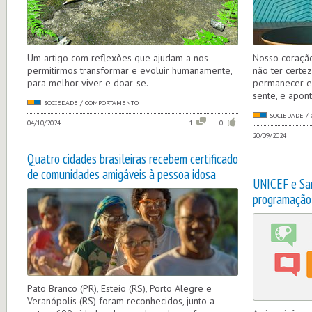
Um artigo com reflexões que ajudam a nos
Nosso coraçã
permitirmos transformar e evoluir humanamente,
não ter certe
para melhor viver e doar-se.
permanecer e 
sente, e apon
SOCIEDADE / COMPORTAMENTO
SOCIEDADE /
04/10/2024
1
0
20/09/2024
Quatro cidades brasileiras recebem certificado
de comunidades amigáveis à pessoa idosa
UNICEF e Sa
programação 
Pato Branco (PR), Esteio (RS), Porto Alegre e
Veranópolis (RS) foram reconhecidos, junto a