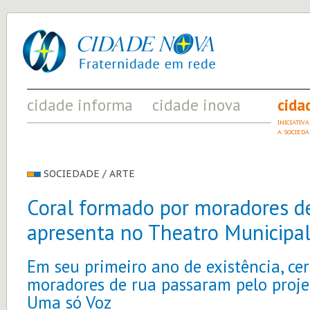
cidade
UM
nova
PROJETO
PELA
FRATERNIDADE
UNIVERSAL
cidade informa
cidade inova
cida
FATOS RELEVANTES PARA
ACONTECIMENTOS QUE EVIDENCIAM
INICIATI
COMPREENDER O MUNDO
AS MUDANÇAS POSITIVAS EM CURSO
A SOCIED
SOCIEDADE / ARTE
Coral formado por moradores de
apresenta no Theatro Municipal
Em seu primeiro ano de existência, ce
moradores de rua passaram pelo proj
Uma só Voz