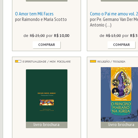
O Amor tem Mil Faces
Como o Pai me amou vol. 2
por Raimondo e Maria Scotto
por Pe. Germano Van Der Mee
Antonio (…)
de
R$ 25,00
por
R$ 10,00
de
R$ 13,00
por
R$ 5
COMPRAR
COMPRAR
ESPIRITUALIDADE / MOV. FOCOLARE
RELIGIÃO / TEOLOGIA
livro brochura
livro brochura