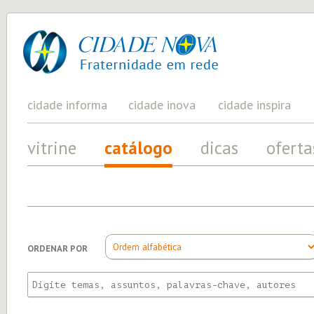
cidade
UM
PROJETO
nova
PELA
FRATERNIDADE
UNIVERSAL
cidade informa
cidade inova
cidade inspira
vitrine
catálogo
dicas
oferta
ORDENAR POR