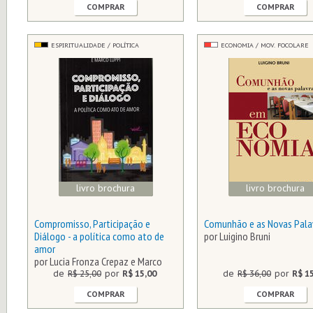
COMPRAR
COMPRAR
ESPIRITUALIDADE / POLÍTICA
ECONOMIA / MOV. FOCOLARE
livro brochura
livro brochura
Compromisso, Participação e
Comunhão e as Novas Pala
Diálogo - a política como ato de
por Luigino Bruni
amor
por Lucia Fronza Crepaz e Marco
Luppi
de
R$ 25,00
por
R$ 15,00
de
R$ 36,00
por
R$ 1
COMPRAR
COMPRAR