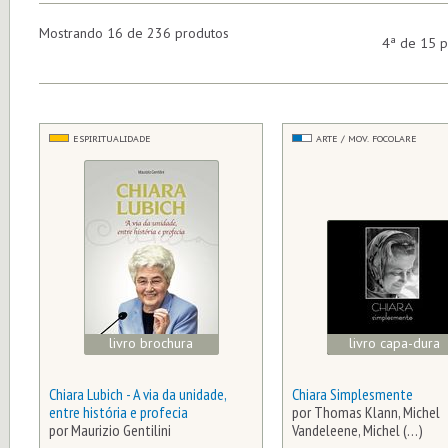
Mostrando 16 de 236 produtos
4ª de 15 p
ESPIRITUALIDADE
ARTE / MOV. FOCOLARE
livro brochura
livro capa-dura
Chiara Lubich - A via da unidade,
Chiara Simplesmente
entre história e profecia
por Thomas Klann, Michel
por Maurizio Gentilini
Vandeleene, Michel (…)