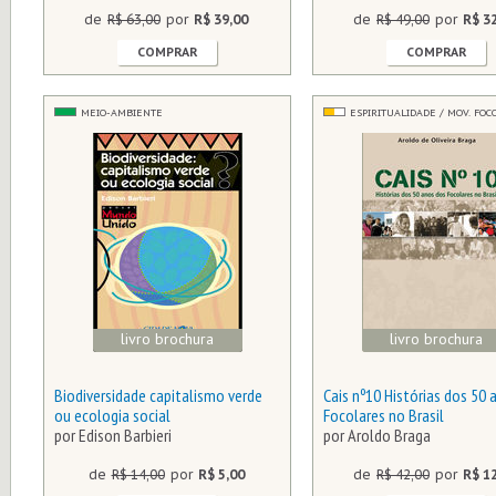
de
R$ 63,00
por
R$ 39,00
de
R$ 49,00
por
R$ 3
COMPRAR
COMPRAR
MEIO-AMBIENTE
ESPIRITUALIDADE / MOV. FOC
livro brochura
livro brochura
Biodiversidade capitalismo verde
Cais nº10 Histórias dos 50 
ou ecologia social
Focolares no Brasil
por Edison Barbieri
por Aroldo Braga
de
R$ 14,00
por
R$ 5,00
de
R$ 42,00
por
R$ 1