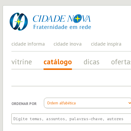
cidade
UM
PROJETO
nova
PELA
FRATERNIDADE
UNIVERSAL
cidade informa
cidade inova
cidade inspira
vitrine
catálogo
dicas
oferta
ORDENAR POR