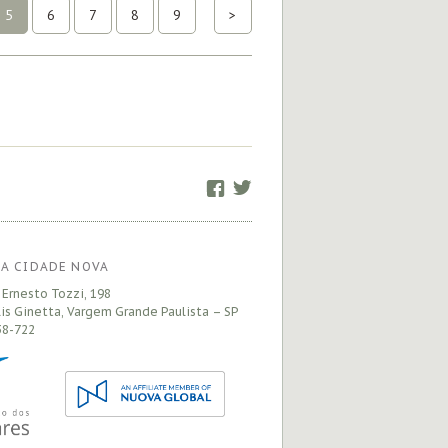
5
6
7
8
9
>
Facebook
Twitter
A CIDADE NOVA
 Ernesto Tozzi, 198
is Ginetta, Vargem Grande Paulista – SP
8-722