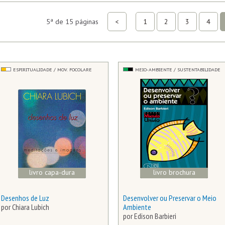
5ª de 15 páginas
<
1
2
3
4
ESPIRITUALIDADE / MOV. FOCOLARE
MEIO-AMBIENTE / SUSTENTABILIDADE
livro capa-dura
livro brochura
Desenhos de Luz
Desenvolver ou Preservar o Meio
por Chiara Lubich
Ambiente
por Edison Barbieri