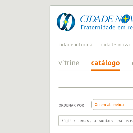
cidade
UM
PROJETO
nova
PELA
FRATERNIDADE
UNIVERSAL
cidade informa
cidade inova
vitrine
catálogo
ORDENAR POR