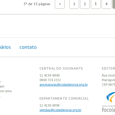
5ª de 15 páginas
<
1
2
3
4
ários
contato
CENTRAL DO ASSINANTE
EDITOR
11 4158-8896
Rua José
0800 724 2252
Mariápol
e
assinaturas@cidadenova.org.br
CEP
0673
sam
 por uma
.
DEPARTAMENTO COMERCIAL
11 4158-8898
vendas@cidadenova.org.br