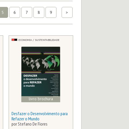
5
6
7
8
9
>
ECONOMIA / SUSTENTABILIDADE
livro brochura
Desfazer o Desenvolvimento para
Refazer o Mundo
por Stefano De Fiores