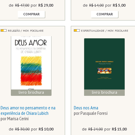
de
R$ 47,00
por
R$ 29,00
de
R$ 14,00
por
R$ 5,00
COMPRAR
COMPRAR
RELIGIÃO / MOV. FOCOLARE
ESPIRITUALIDADE / MOV. FOCOLARE
livro brochura
livro brochura
Deus amor no pensamento e na
Deus nos Ama
experiência de Chiara Lubich
por Pasquale Foresi
por Marisa Cerini
de
R$ 30,00
por
R$ 10,00
de
R$ 24,00
por
R$ 15,00