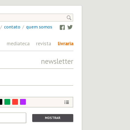

/
contato
/
quem somos
Facebook
Twitter
mediateca
revista
livraria
newsletter